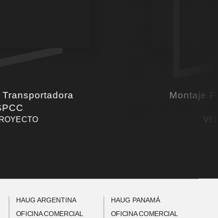
 Transportadora
Montaje Pl
 SPCC
PROYECTO
VE
HAUG ARGENTINA
HAUG PANAMÁ
OFICINA COMERCIAL
OFICINA COMERCIAL