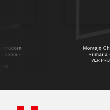
ancadora
Montaje C
xiviable -
Primaria
VER PR
CTO